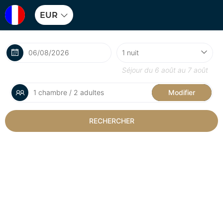
EUR
Séjour du
6 août
au
7 août
1 chambre / 2 adultes
Modifier